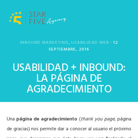
Saltar
Saltar
a
al
la
contenido
navegación
principal
principal
INBOUND MARKETING
,
USABILIDAD WEB
·
12
SEPTIEMBRE, 2016
USABILIDAD + INBOUND:
LA PÁGINA DE
AGRADECIMIENTO
Una
página de agradecimiento
(
thank you page
, página
de gracias) nos permite dar a conocer al usuario el próximo